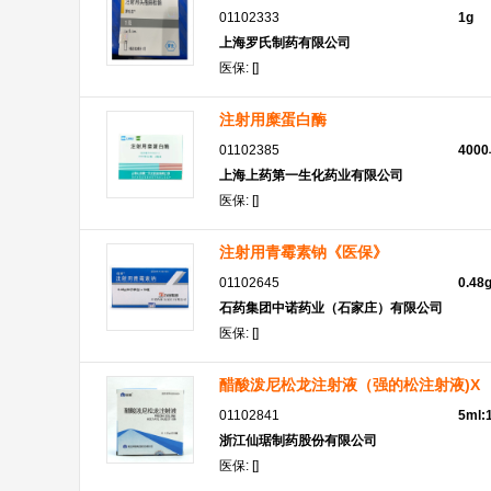
01102333
1g
上海罗氏制药有限公司
医保: []
注射用糜蛋白酶
01102385
400
上海上药第一生化药业有限公司
医保: []
注射用青霉素钠《医保》
01102645
0.4
石药集团中诺药业（石家庄）有限公司
医保: []
醋酸泼尼松龙注射液（强的松注射液)X
01102841
5ml:
浙江仙琚制药股份有限公司
医保: []