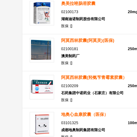
奥美拉唑肠溶胶囊
02100173
20m
湖南迪诺制药股份有限公司
医保: []
阿莫西林胶囊(阿莫灵)(医保)
02100181
250
澳美制药厂
医保: []
阿莫西林胶囊(羟氨苄青霉素胶囊）
02100209
250
石药集团中诺药业（石家庄）有限公司
医保: []
地奥心血康胶囊（医保）
03101325
100
成都地奥制药集团有限公司