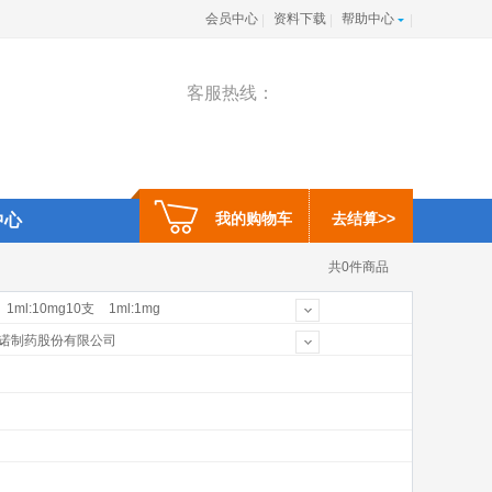
会员中心
资料下载
帮助中心
|
|
|
客服热线：
我的购物车
去结算>>
中心
共0件商品
1ml:10mg10支
1ml:1mg
×2支
4000单位
5ml:125mg
诺制药股份有限公司
公司
上海禾丰制药有限公司
药(中国)有限公司