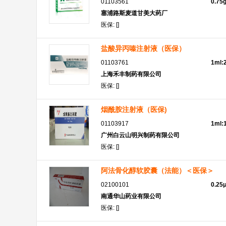
01103561
0.75
塞浦路斯麦道甘美大药厂
医保: []
盐酸异丙嗪注射液（医保）
01103761
1ml
上海禾丰制药有限公司
医保: []
烟酰胺注射液（医保)
01103917
1ml:
广州白云山明兴制药有限公司
医保: []
阿法骨化醇软胶囊（法能）＜医保＞
02100101
0.25
南通华山药业有限公司
医保: []