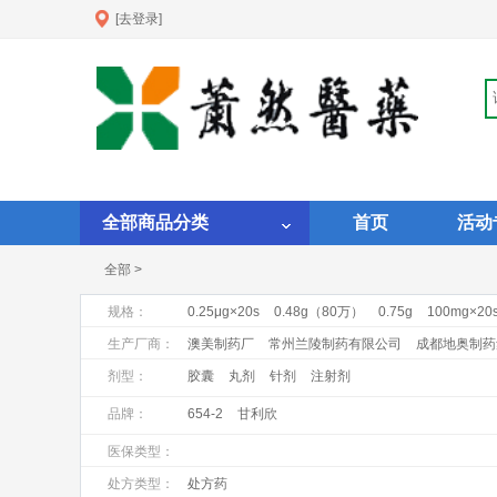
[去登录]
全部商品分类
首页
活动
全部 >
规格：
0.25μg×20s
0.48g（80万）
0.75g
100mg×20
1ml:1mg×10支
1ml:1mgX10支
1ml:20mg:×10支
生产厂商：
澳美制药厂
常州兰陵制药有限公司
成都地奥制药
昆明积大制药股份有限公司
马鞍山丰原制药有限公
剂型：
胶囊
丸剂
针剂
注射剂
上海罗氏制药有限公司
上海上药第一生化药业有限
品牌：
654-2
甘利欣
浙江瑞新药业股份有限公司
浙江仙琚制药股份有限
医保类型：
处方类型：
处方药