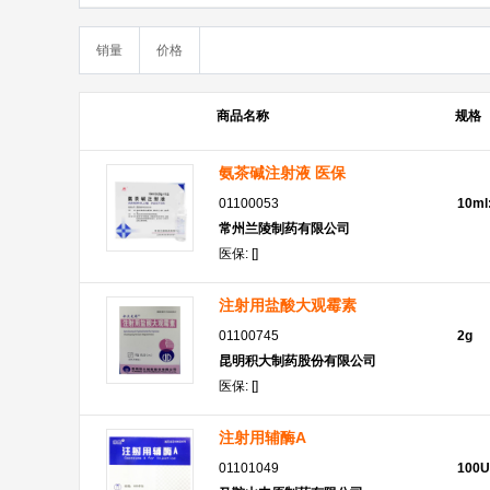
销量
价格
商品名称
规格
氨茶碱注射液 医保
01100053
10ml
常州兰陵制药有限公司
医保: []
注射用盐酸大观霉素
01100745
2g
昆明积大制药股份有限公司
医保: []
注射用辅酶A
01101049
100