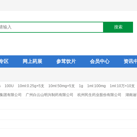
专区
网上药展
参茸饮片
会员中心
资讯
s
100U
10ml:0.25g×5支
10ml:50mg×5支
1g
1ml:100mg
1ml:10万×10支
1ml:25mg×10支
20mg×14s
250mg×24s
2g
2ml:0.1g×10支
2ml:0.4mg
集团有限公司
广州白云山明兴制药有限公司
杭州民生药业股份有限公司
湖南迪
司
南通华山药业有限公司
塞浦路斯麦道甘美大药厂
山西晋新双鹤药业有限责任
公司
上海旭东海普药业有限公司
石药集团中诺药业（石家庄）有限公司
远大医
公司
正大天晴药业集团股份有限公司