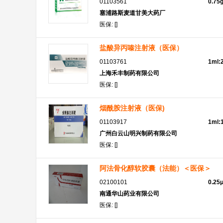
01103561
0.75
塞浦路斯麦道甘美大药厂
医保: []
盐酸异丙嗪注射液（医保）
01103761
1ml
上海禾丰制药有限公司
医保: []
烟酰胺注射液（医保)
01103917
1ml:
广州白云山明兴制药有限公司
医保: []
阿法骨化醇软胶囊（法能）＜医保＞
02100101
0.25
南通华山药业有限公司
医保: []