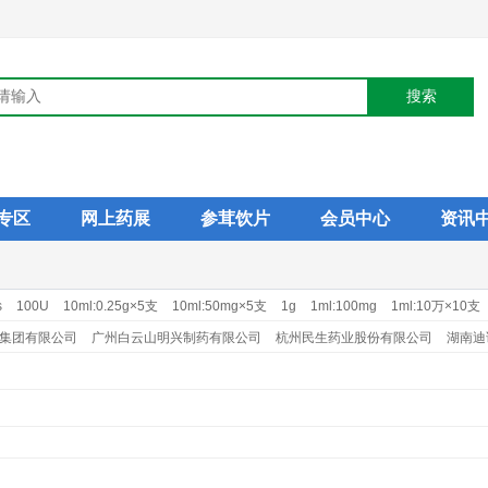
专区
网上药展
参茸饮片
会员中心
资讯
s
100U
10ml:0.25g×5支
10ml:50mg×5支
1g
1ml:100mg
1ml:10万×10支
1ml:25mg×10支
20mg×14s
250mg×24s
2g
2ml:0.1g×10支
2ml:0.4mg
集团有限公司
广州白云山明兴制药有限公司
杭州民生药业股份有限公司
湖南迪
司
南通华山药业有限公司
塞浦路斯麦道甘美大药厂
山西晋新双鹤药业有限责任
公司
上海旭东海普药业有限公司
石药集团中诺药业（石家庄）有限公司
远大医
公司
正大天晴药业集团股份有限公司