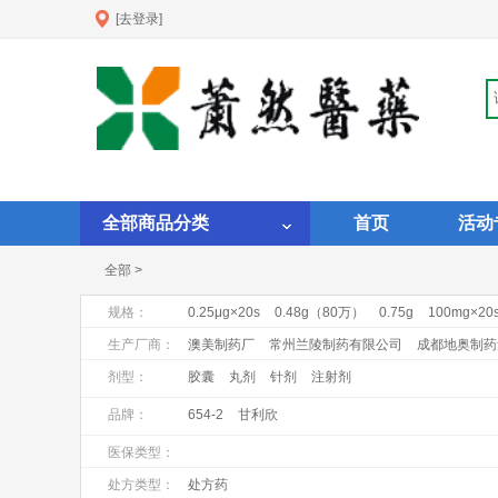
[去登录]
全部商品分类
首页
活动
全部 >
规格：
0.25μg×20s
0.48g（80万）
0.75g
100mg×20
1ml:1mg×10支
1ml:1mgX10支
1ml:20mg:×10支
生产厂商：
澳美制药厂
常州兰陵制药有限公司
成都地奥制药
昆明积大制药股份有限公司
马鞍山丰原制药有限公
剂型：
胶囊
丸剂
针剂
注射剂
上海罗氏制药有限公司
上海上药第一生化药业有限
品牌：
654-2
甘利欣
浙江瑞新药业股份有限公司
浙江仙琚制药股份有限
医保类型：
处方类型：
处方药