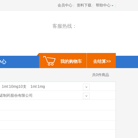
会员中心
资料下载
帮助中心
|
|
|
客服热线：
我的购物车
去结算>>
中心
共0件商品
1ml:10mg10支
1ml:1mg
×2支
4000单位
5ml:125mg
诺制药股份有限公司
公司
上海禾丰制药有限公司
药(中国)有限公司