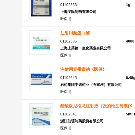
01102333
1g
上海罗氏制药有限公司
医保: []
注射用糜蛋白酶
01102385
400
上海上药第一生化药业有限公司
医保: []
注射用青霉素钠《医保》
01102645
0.4
石药集团中诺药业（石家庄）有限公司
医保: []
醋酸泼尼松龙注射液（强的松注射液)X
01102841
5ml:
浙江仙琚制药股份有限公司
医保: []