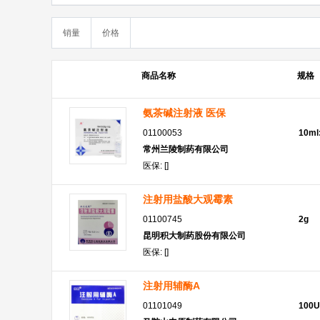
销量
价格
商品名称
规格
氨茶碱注射液 医保
01100053
10ml
常州兰陵制药有限公司
医保: []
注射用盐酸大观霉素
01100745
2g
昆明积大制药股份有限公司
医保: []
注射用辅酶A
01101049
100