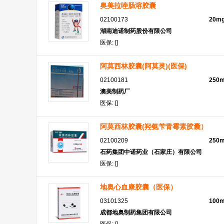
奥美拉唑肠溶胶囊
02100173
20m
湖南迪诺制药股份有限公司
医保: []
阿莫西林胶囊(阿莫灵)(医保)
02100181
250
澳美制药厂
医保: []
阿莫西林胶囊(羟氨苄青霉素胶囊）
02100209
250
石药集团中诺药业（石家庄）有限公司
医保: []
地奥心血康胶囊（医保）
03101325
100
成都地奥制药集团有限公司