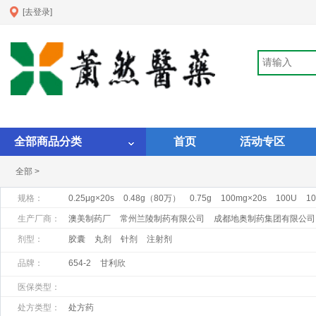
[去登录]
全部商品分类
首页
活动专区
全部 >
规格：
0.25μg×20s
0.48g（80万）
0.75g
100mg×20s
100U
10
1ml:1mg×10支
1ml:1mgX10支
1ml:20mg:×10支
1ml:25mg
生产厂商：
澳美制药厂
常州兰陵制药有限公司
成都地奥制药集团有限公司
昆明积大制药股份有限公司
马鞍山丰原制药有限公司
南通华山
剂型：
胶囊
丸剂
针剂
注射剂
上海罗氏制药有限公司
上海上药第一生化药业有限公司
上海旭
品牌：
654-2
甘利欣
浙江瑞新药业股份有限公司
浙江仙琚制药股份有限公司
正大天
医保类型：
处方类型：
处方药