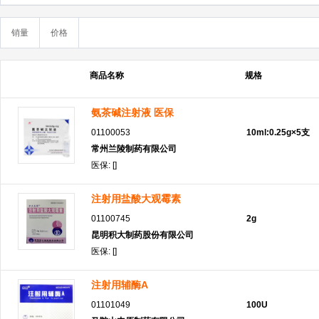
销量
价格
商品名称
规格
氨茶碱注射液 医保
01100053
10ml:0.25g×5支
常州兰陵制药有限公司
医保: []
注射用盐酸大观霉素
01100745
2g
昆明积大制药股份有限公司
医保: []
注射用辅酶A
01101049
100U