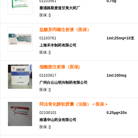
01103561
0.75g
塞浦路斯麦道甘美大药厂
医保: []
盐酸异丙嗪注射液（医保）
01103761
1ml:25mg×10支
上海禾丰制药有限公司
医保: []
烟酰胺注射液（医保)
01103917
1ml:100mg
广州白云山明兴制药有限公司
医保: []
阿法骨化醇软胶囊（法能）＜医保＞
02100101
0.25μg×20s
南通华山药业有限公司
医保: []