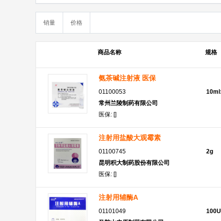
销量
价格
商品名称
规格
氨茶碱注射液 医保
01100053
10ml
常州兰陵制药有限公司
医保: []
注射用盐酸大观霉素
01100745
2g
昆明积大制药股份有限公司
医保: []
注射用辅酶A
01101049
100