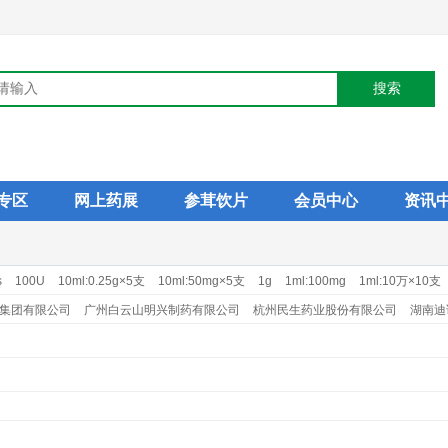
专区
网上药展
参茸饮片
会员中心
资讯
s
100U
10ml:0.25g×5支
10ml:50mg×5支
1g
1ml:100mg
1ml:10万×10支
1ml:25mg×10支
20mg×14s
250mg×24s
2g
2ml:0.1g×10支
2ml:0.4mg
集团有限公司
广州白云山明兴制药有限公司
杭州民生药业股份有限公司
湖南迪
司
南通华山药业有限公司
塞浦路斯麦道甘美大药厂
山西晋新双鹤药业有限责任
公司
上海旭东海普药业有限公司
石药集团中诺药业（石家庄）有限公司
远大医
公司
正大天晴药业集团股份有限公司