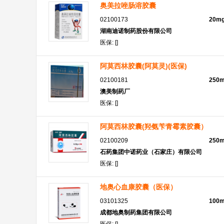
奥美拉唑肠溶胶囊
02100173
20m
湖南迪诺制药股份有限公司
医保: []
阿莫西林胶囊(阿莫灵)(医保)
02100181
250
澳美制药厂
医保: []
阿莫西林胶囊(羟氨苄青霉素胶囊）
02100209
250
石药集团中诺药业（石家庄）有限公司
医保: []
地奥心血康胶囊（医保）
03101325
100
成都地奥制药集团有限公司