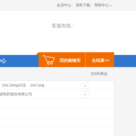
会员中心
资料下载
帮助中心
|
|
|
客服热线：
我的购物车
去结算>>
中心
共0件商品
1ml:10mg10支
1ml:1mg
×2支
4000单位
5ml:125mg
诺制药股份有限公司
公司
上海禾丰制药有限公司
药(中国)有限公司