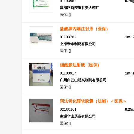
01103561
0.75
塞浦路斯麦道甘美大药厂
医保: []
盐酸异丙嗪注射液（医保）
01103761
1ml
上海禾丰制药有限公司
医保: []
烟酰胺注射液（医保)
01103917
1ml:
广州白云山明兴制药有限公司
医保: []
阿法骨化醇软胶囊（法能）＜医保＞
02100101
0.25
南通华山药业有限公司
医保: []