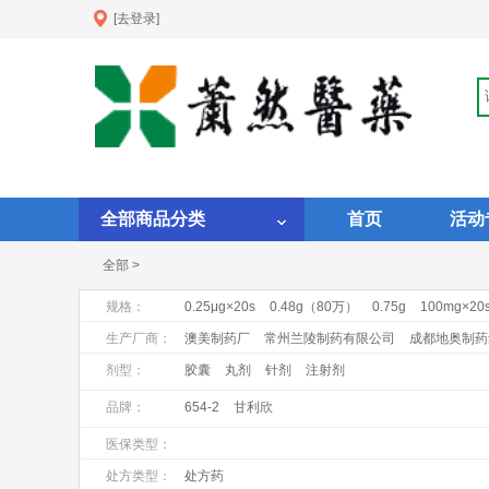
[去登录]
全部商品分类
首页
活动
全部 >
规格：
0.25μg×20s
0.48g（80万）
0.75g
100mg×20
1ml:1mg×10支
1ml:1mgX10支
1ml:20mg:×10支
生产厂商：
澳美制药厂
常州兰陵制药有限公司
成都地奥制药
昆明积大制药股份有限公司
马鞍山丰原制药有限公
剂型：
胶囊
丸剂
针剂
注射剂
上海罗氏制药有限公司
上海上药第一生化药业有限
品牌：
654-2
甘利欣
浙江瑞新药业股份有限公司
浙江仙琚制药股份有限
医保类型：
处方类型：
处方药