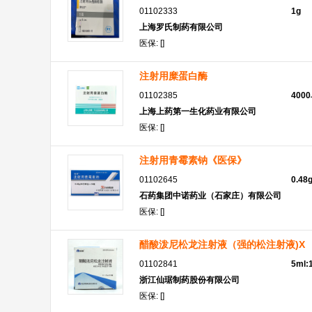
01102333
1g
上海罗氏制药有限公司
医保: []
注射用糜蛋白酶
01102385
400
上海上药第一生化药业有限公司
医保: []
注射用青霉素钠《医保》
01102645
0.4
石药集团中诺药业（石家庄）有限公司
医保: []
醋酸泼尼松龙注射液（强的松注射液)X
01102841
5ml:
浙江仙琚制药股份有限公司
医保: []