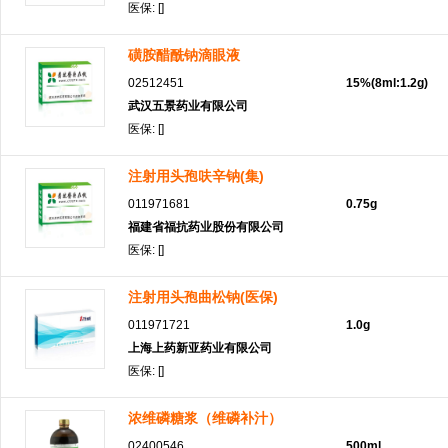
医保: []
磺胺醋酰钠滴眼液
02512451
15%(8ml:1.2g)
武汉五景药业有限公司
医保: []
注射用头孢呋辛钠(集)
011971681
0.75g
福建省福抗药业股份有限公司
医保: []
注射用头孢曲松钠(医保)
011971721
1.0g
上海上药新亚药业有限公司
医保: []
浓维磷糖浆（维磷补汁）
02400546
500ml