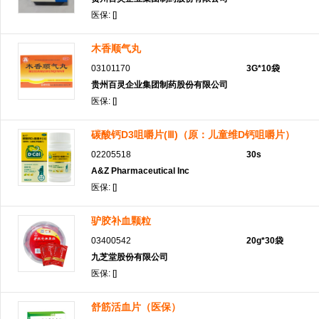
医保: []
木香顺气丸
03101170
3G*10袋
贵州百灵企业集团制药股份有限公司
医保: []
碳酸钙D3咀嚼片(Ⅲ)（原：儿童维D钙咀嚼片）
02205518
30s
A&Z Pharmaceutical Inc
医保: []
驴胶补血颗粒
03400542
20g*30袋
九芝堂股份有限公司
医保: []
舒筋活血片（医保）