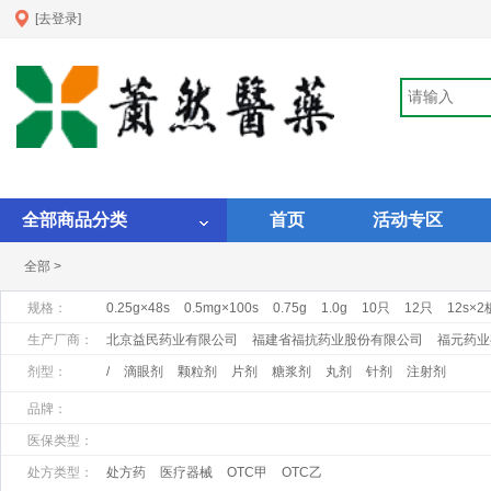
[去登录]
全部商品分类
首页
活动专区
全部 >
规格：
0.25g×48s
0.5mg×100s
0.75g
1.0g
10只
12只
12s×2
3G*10袋
500ml
5ml×5支
60g
8mg
90s
生产厂商：
北京益民药业有限公司
福建省福抗药业股份有限公司
福元药业
杭州奥泰生物技术股份有限公司
杭州胡庆余堂药业有限公司
九
剂型：
/
滴眼剂
颗粒剂
片剂
糖浆剂
丸剂
针剂
注射剂
上海上药新亚药业有限公司
神威药业集团有限公司
施维雅(天
品牌：
医保类型：
处方类型：
处方药
医疗器械
OTC甲
OTC乙