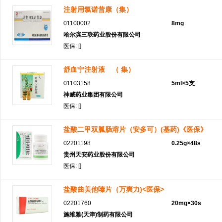
注射用氯诺昔康（集）
01100002
8mg
哈尔滨三联药业股份有限公司
医保: []
舒血宁注射液 （ 集）
01103158
5ml×5支
神威药业集团有限公司
医保: []
盐酸二甲双胍肠溶片（安多可）(基药)《医保》
02201198
0.25g×48s
贵州天安药业股份有限公司
医保: []
盐酸曲美他嗪片（万爽力)<医保>
02201760
20mg×30s
施维雅(天津)制药有限公司