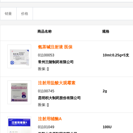
销量
价格
商品名称
规格
氨茶碱注射液 医保
01100053
10ml:0.25g×5支
常州兰陵制药有限公司
医保: []
注射用盐酸大观霉素
01100745
2g
昆明积大制药股份有限公司
医保: []
注射用辅酶A
01101049
100U