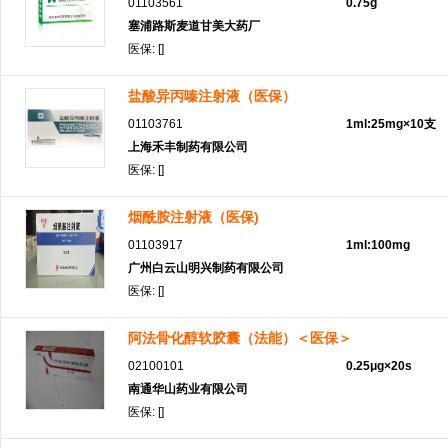
01103561
0.75g
塞浦路斯麦道甘美大药厂
医保: []
盐酸异丙嗪注射液（医保）
01103761
1ml:25mg×10支
上海禾丰制药有限公司
医保: []
烟酰胺注射液（医保)
01103917
1ml:100mg
广州白云山明兴制药有限公司
医保: []
阿法骨化醇软胶囊（法能）＜医保＞
02100101
0.25μg×20s
南通华山药业有限公司
医保: []