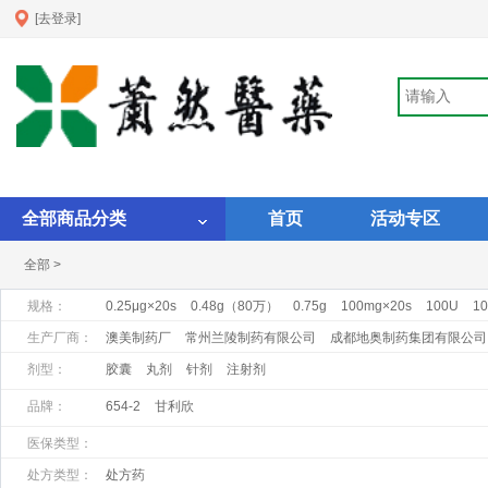
[去登录]
全部商品分类
首页
活动专区
全部 >
规格：
0.25μg×20s
0.48g（80万）
0.75g
100mg×20s
100U
10
1ml:1mg×10支
1ml:1mgX10支
1ml:20mg:×10支
1ml:25mg
生产厂商：
澳美制药厂
常州兰陵制药有限公司
成都地奥制药集团有限公司
昆明积大制药股份有限公司
马鞍山丰原制药有限公司
南通华山
剂型：
胶囊
丸剂
针剂
注射剂
上海罗氏制药有限公司
上海上药第一生化药业有限公司
上海旭
品牌：
654-2
甘利欣
浙江瑞新药业股份有限公司
浙江仙琚制药股份有限公司
正大天
医保类型：
处方类型：
处方药