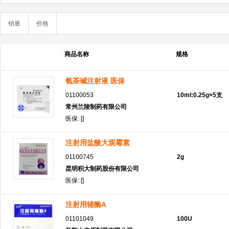
销量
价格
商品名称
规格
氨茶碱注射液 医保
01100053
10ml:0.25g×5支
常州兰陵制药有限公司
医保: []
注射用盐酸大观霉素
01100745
2g
昆明积大制药股份有限公司
医保: []
注射用辅酶A
01101049
100U