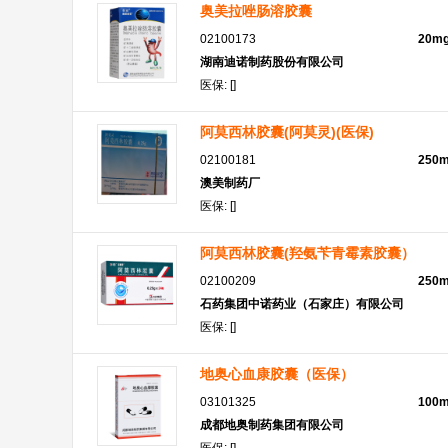
奥美拉唑肠溶胶囊
02100173
20m
湖南迪诺制药股份有限公司
医保: []
阿莫西林胶囊(阿莫灵)(医保)
02100181
250
澳美制药厂
医保: []
阿莫西林胶囊(羟氨苄青霉素胶囊）
02100209
250
石药集团中诺药业（石家庄）有限公司
医保: []
地奥心血康胶囊（医保）
03101325
100
成都地奥制药集团有限公司