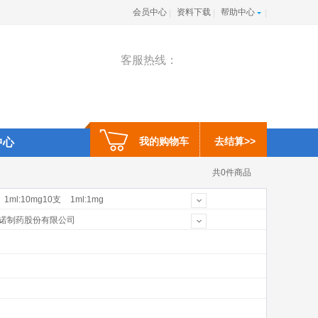
会员中心
资料下载
帮助中心
|
|
|
客服热线：
我的购物车
去结算>>
中心
共0件商品
1ml:10mg10支
1ml:1mg
×2支
4000单位
5ml:125mg
诺制药股份有限公司
公司
上海禾丰制药有限公司
药(中国)有限公司