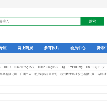
专区
网上药展
参茸饮片
会员中心
资讯
s
100U
10ml:0.25g×5支
10ml:50mg×5支
1g
1ml:100mg
1ml:10万×10支
1ml:25mg×10支
20mg×14s
250mg×24s
2g
2ml:0.1g×10支
2ml:0.4mg
集团有限公司
广州白云山明兴制药有限公司
杭州民生药业股份有限公司
湖南迪
司
南通华山药业有限公司
塞浦路斯麦道甘美大药厂
山西晋新双鹤药业有限责任
公司
上海旭东海普药业有限公司
石药集团中诺药业（石家庄）有限公司
远大医
公司
正大天晴药业集团股份有限公司