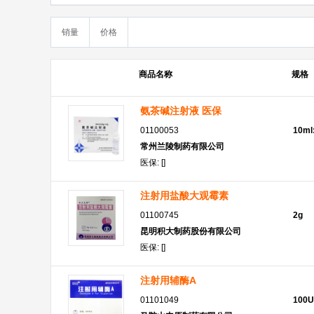
销量
价格
商品名称
规格
氨茶碱注射液 医保
01100053
10ml
常州兰陵制药有限公司
医保: []
注射用盐酸大观霉素
01100745
2g
昆明积大制药股份有限公司
医保: []
注射用辅酶A
01101049
100