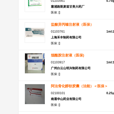
01103561
0.75
塞浦路斯麦道甘美大药厂
医保: []
盐酸异丙嗪注射液（医保）
01103761
1ml
上海禾丰制药有限公司
医保: []
烟酰胺注射液（医保)
01103917
1ml:
广州白云山明兴制药有限公司
医保: []
阿法骨化醇软胶囊（法能）＜医保＞
02100101
0.25
南通华山药业有限公司
医保: []