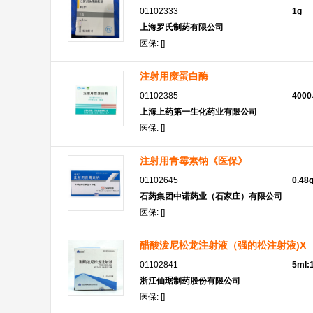
01102333
1g
上海罗氏制药有限公司
医保: []
注射用糜蛋白酶
01102385
400
上海上药第一生化药业有限公司
医保: []
注射用青霉素钠《医保》
01102645
0.4
石药集团中诺药业（石家庄）有限公司
医保: []
醋酸泼尼松龙注射液（强的松注射液)X
01102841
5ml:
浙江仙琚制药股份有限公司
医保: []