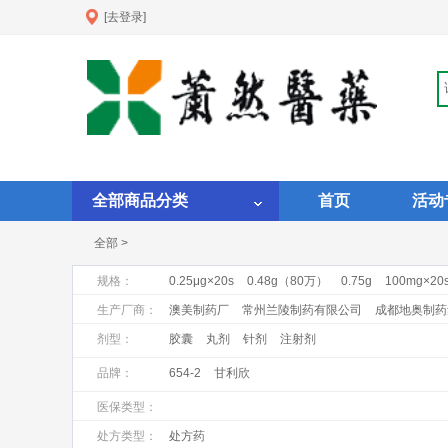
[去登录]
全部商品分类
首页
活动
全部 >
规格：
0.25μg×20s
0.48g（80万）
0.75g
100mg×20
1ml:1mg×10支
1ml:1mgX10支
1ml:20mg:×10支
生产厂商：
澳美制药厂
常州兰陵制药有限公司
成都地奥制药
昆明积大制药股份有限公司
马鞍山丰原制药有限公
剂型：
胶囊
丸剂
针剂
注射剂
上海罗氏制药有限公司
上海上药第一生化药业有限
品牌：
654-2
甘利欣
浙江瑞新药业股份有限公司
浙江仙琚制药股份有限
医保类型：
处方类型：
处方药